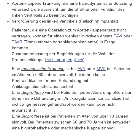
Aortenklappenerkrankung, die eine hämodynamische Belastung
verursacht, die ausreicht, um die Struktur oder Funktion
des
linken Ventrikels zu beeinträchtigen
Vergrößerung des linken Ventrikels (Fallschirmimplantat)
Patienten, die eine Operation zum Aortenklappenersatz nicht
vertragen, können für einen weniger invasiven Ansatz
TAVI
oder
TAVR
(Transkatheter-Aortenklappenimplantat) in Frage
kommen.
Zusammenfassung der Empfehlungen für die Wahl der
Prothesenklappe (
Nishimura, englisch
)
Eine
mechanische Prothese
ist bei
AVR
oder
MVR
bei Patienten
im Alter von < 60 Jahren sinnvoll, bei denen keine
Kontraindikation für eine Behandlung mit
Antikoagulationstherapie besteht.
Eine
Bioprothese
wird bei Patienten jeden Alters empfohlen, bei
denen eine Behandlung mit Antikoagulanzien kontraindiziert ist,
nicht angemessen gehandhabt werden kann oder nicht
erwünscht ist.
Eine
Bioprothese
ist bei Patienten im Alter von über 70 Jahren
sinnvoll. Bei Patienten zwischen 60 und 70 Jahren ist entweder
eine bioprothetische oder mechanische Klappe sinnvoll.