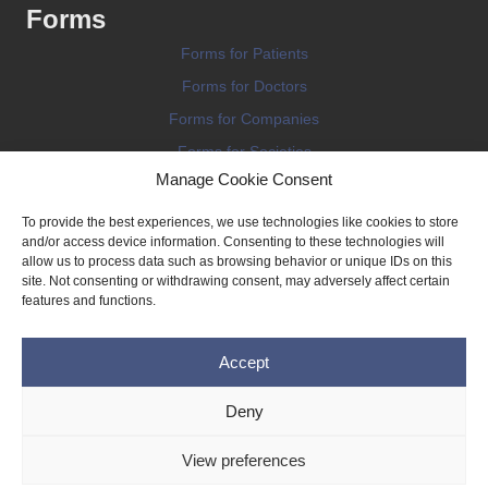
Forms
Forms for Patients
Forms for Doctors
Forms for Companies
Forms for Societies
Manage Cookie Consent
Forms for Information
To provide the best experiences, we use technologies like cookies to store
and/or access device information. Consenting to these technologies will
allow us to process data such as browsing behavior or unique IDs on this
site. Not consenting or withdrawing consent, may adversely affect certain
features and functions.
Terms and conditions
Accept
Privacy Policy
Impressum
Deny
Legal
View preferences
Cookie Policy (EU)