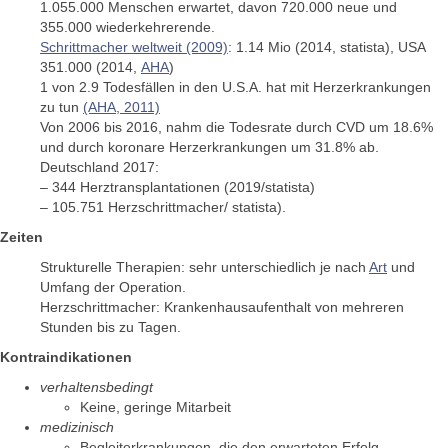
1.055.000 Menschen erwartet, davon 720.000 neue und
355.000 wiederkehrerende.
Schrittmacher weltweit (2009)
: 1.14 Mio (2014, statista), USA
351.000 (2014,
AHA
)
1 von 2.9 Todesfällen in den U.S.A. hat mit Herzerkrankungen
zu tun
(AHA, 2011)
Von 2006 bis 2016, nahm die Todesrate durch CVD um 18.6%
und durch koronare Herzerkrankungen um 31.8% ab.
Deutschland 2017:
– 344 Herztransplantationen (2019/statista)
– 105.751 Herzschrittmacher/ statista).
Zeiten
Strukturelle Therapien: sehr unterschiedlich je nach
Art
und
Umfang der Operation.
Herzschrittmacher: Krankenhausaufenthalt von mehreren
Stunden bis zu Tagen.
Kontraindikationen
verhaltensbedingt
Keine, geringe Mitarbeit
medizinisch
Begleiterkrankungen, die den erwarteten Erfolg