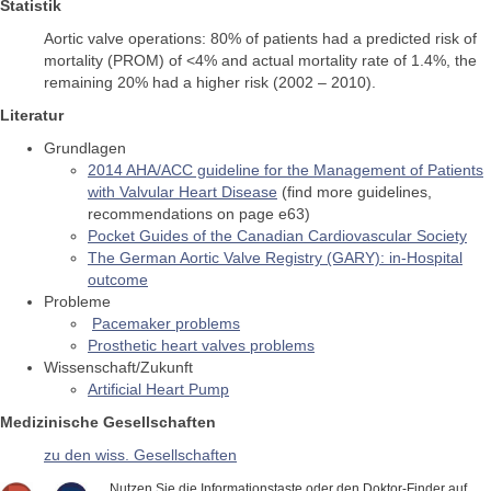
Statistik
Aortic valve operations: 80% of patients had a predicted risk of
mortality (PROM) of <4% and actual mortality rate of 1.4%, the
remaining 20% had a higher risk (2002 – 2010).
Literatur
Grundlagen
2014 AHA/ACC guideline for the Management of Patients
with Valvular Heart Disease
(find more guidelines,
recommendations on page e63)
Pocket Guides of the Canadian Cardiovascular Society
The German Aortic Valve Registry (GARY): in-Hospital
outcome
Probleme
Pacemaker problems
Prosthetic heart valves problems
Wissenschaft/Zukunft
Artificial Heart Pump
Medizinische Gesellschaften
zu den wiss. Gesellschaften
Nutzen Sie die Informationstaste oder den Doktor-Finder auf