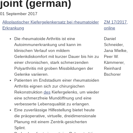
joint (german)
01 September 2017
Alloplastischer Kiefergelenkersatz bei rheumatoider
ZM 17/2017,
Erkrankung
online
Die rheumatoide Arthritis ist eine
Daniel
Autoimmunerkrankung und kann im
Schneider,
klinischen Verlauf von mildem
Jana Mielke,
Gelenkdiskomfort mit kurzer Dauer bis hin zu
Peer W.
einer chronischen, stark schmerzenden
Kämmerer,
Polyarthritis mit groben Missbildungen der
Reinhard
Gelenke variieren.
Bschorer
Patienten im Endstadium einer rheumatoiden
Arthritis eignen sich zur chirurgischen
Rekonstruktion
des
Kiefergelenks, um wieder
eine schmerzfreie Mundöffnung und eine
verbesserte Lebensqualität zu erlangen.
Eine zuverlässige Hilfestellung bietet heute
die präoperative, virtuelle, dreidimensionale
Planung mit einem Zentrik-gesicherten
Splint.