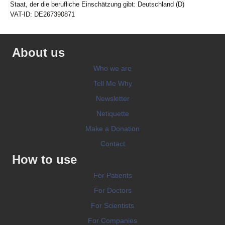
Staat, der die berufliche Einschätzung gibt: Deutschland (D)
VAT-ID: DE267390871
About us
Who we are
Tell Me Why
Newsletter
Netiquette
Make a Donation
Contact
How to use
For Patients
For Doctors
For Scientists
For Companies